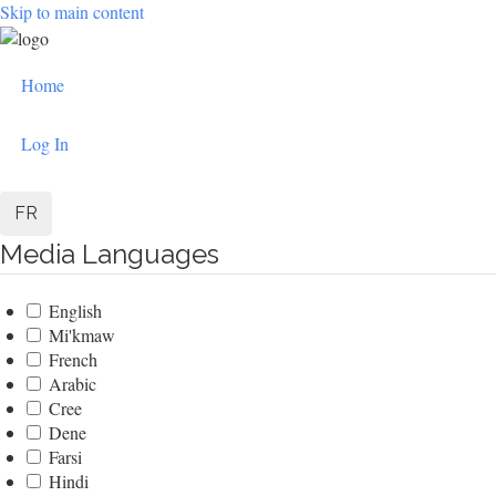
Skip to main content
User
Home
account
Log In
menu
FR
Media Languages
English
Mi'kmaw
French
Arabic
Cree
Dene
Farsi
Hindi