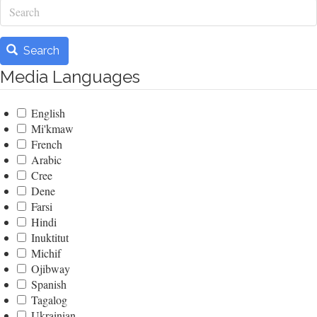
Search
Search
Media Languages
English
Mi'kmaw
French
Arabic
Cree
Dene
Farsi
Hindi
Inuktitut
Michif
Ojibway
Spanish
Tagalog
Ukrainian