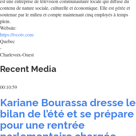
est une entreprise de télévision communautaire locale qui diffuse du
contenu de nature sociale, culturelle et économique. Elle est gérée et
soutenue par le milieu et compte maintenant cinq employés à temps
plein.
Website:
https://tvcotv.com
Quebec
-
Charlevoix-Ouest
Recent Media
00:10:59
Kariane Bourassa dresse le
bilan de l’été et se prépare
pour une rentrée