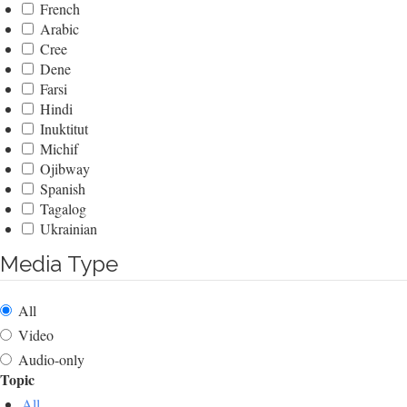
French
Arabic
Cree
Dene
Farsi
Hindi
Inuktitut
Michif
Ojibway
Spanish
Tagalog
Ukrainian
Media Type
All
Video
Audio-only
Topic
All