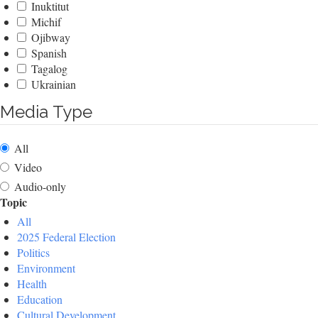
Inuktitut
Michif
Ojibway
Spanish
Tagalog
Ukrainian
Media Type
All
Video
Audio-only
Topic
All
2025 Federal Election
Politics
Environment
Health
Education
Cultural Development