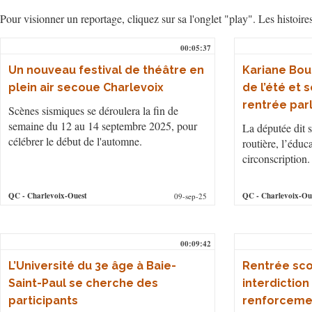
Pour visionner un reportage, cliquez sur sa l'onglet "play". Les histoire
00:05:37
Un nouveau festival de théâtre en
Kariane Bou
plein air secoue Charlevoix
de l’été et 
rentrée par
Scènes sismiques se déroulera la fin de
semaine du 12 au 14 septembre 2025, pour
La députée dit s
célébrer le début de l'automne.
routière, l’éduca
circonscription.
QC
- Charlevoix-Ouest
QC
- Charlevoix-Ou
09-sep-25
00:09:42
L’Université du 3e âge à Baie-
Rentrée scol
Saint-Paul se cherche des
interdiction
participants
renforcemen