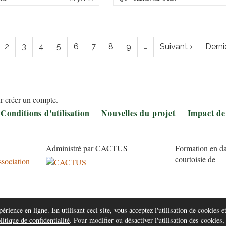
ation
ge
Page
2
Page
3
Page
4
Page
5
Page
6
Page
7
Page
8
Page
9
…
Page
Suivant ›
Derni
Derni
urante
suivante
page
r créer un compte.
Conditions d'utilisation
Nouvelles du projet
Impact de
Administré par CACTUS
Formation en da
courtoisie de
érience en ligne. En utilisant ceci site, vous acceptez l'utilisation de cookies et
litique de confidentialité
. Pour modifier ou désactiver l'utilisation des cookies,