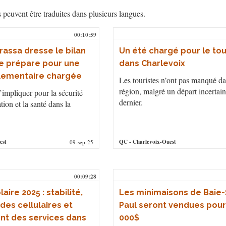
s peuvent être traduites dans plusieurs langues.
00:10:59
rassa dresse le bilan
Un été chargé pour le to
se prépare pour une
dans Charlevoix
lementaire chargée
Les touristes n’ont pas manqué da
région, malgré un départ incertain
’impliquer pour la sécurité
dernier.
tion et la santé dans la
est
QC
- Charlevoix-Ouest
09-sep-25
00:09:28
aire 2025 : stabilité,
Les minimaisons de Baie-
 des cellulaires et
Paul seront vendues pour
t des services dans
000$