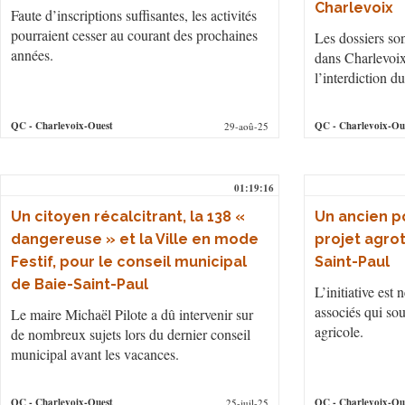
Charlevoix
Faute d’inscriptions suffisantes, les activités
pourraient cesser au courant des prochaines
Les dossiers so
années.
dans Charlevoi
l’interdiction du
QC
- Charlevoix-Ouest
QC
- Charlevoix-Ou
29-aoû-25
01:19:16
Un citoyen récalcitrant, la 138 «
Un ancien po
dangereuse » et la Ville en mode
projet agrot
Festif, pour le conseil municipal
Saint-Paul
de Baie-Saint-Paul
L’initiative est
associés qui souh
Le maire Michaël Pilote a dû intervenir sur
agricole.
de nombreux sujets lors du dernier conseil
municipal avant les vacances.
QC
- Charlevoix-Ouest
QC
- Charlevoix-Ou
25-juil-25