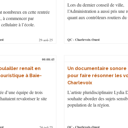
Lors du dernier conseil de ville,
l’Administration a aussi pris une 
nt nombreux en cette rentrée
quant aux contrôleurs routiers d
x, à commencer par
 cellulaire à l’école.
est
QC
- Charlevoix-Ouest
29-aoû-25
00:08:45
ulailler renaît en
Un documentaire sonore 
ouristique à Baie-
pour faire résonner les v
Charlevoix
 née d’une équipe de trois
L’artiste pluridisciplinaire Lydia
aitaient revaloriser le site
souhaite aborder des sujets sensib
population de la région.
est
QC
- Charlevoix-Ouest
24-juil-25