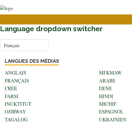
User
Aller
au
account
contenu
menu
principal
Language dropdown switcher
Select
your
language
LANGUES DES MÉDIAS
ANGLAIS
MI'KMAW
FRANÇAIS
ARABE
CREE
DENE
FARSI
HINDI
INUKTITUT
MICHIF
OJIBWAY
ESPAGNOL
TAGALOG
UKRAINIEN