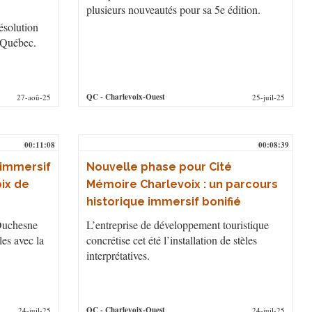
plusieurs nouveautés pour sa 5e édition.
résolution
u Québec.
QC
- Charlevoix-Ouest
27-aoû-25
25-juil-25
00:11:08
00:08:39
immersif
Nouvelle phase pour Cité
oix de
Mémoire Charlevoix : un parcours
historique immersif bonifié
 Duchesne
L’entreprise de développement touristique
les avec la
concrétise cet été l’installation de stèles
interprétatives.
QC
- Charlevoix-Ouest
24-juil-25
24-juil-25