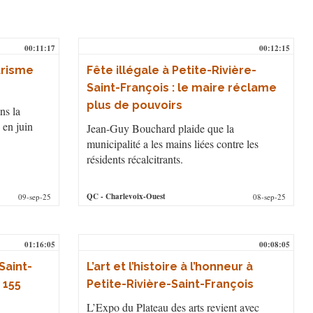
00:11:17
00:12:15
urisme
Fête illégale à Petite-Rivière-
Saint-François : le maire réclame
plus de pouvoirs
ns la
 en juin
Jean-Guy Bouchard plaide que la
municipalité a les mains liées contre les
résidents récalcitrants.
QC
- Charlevoix-Ouest
09-sep-25
08-sep-25
01:16:05
00:08:05
Saint-
L’art et l’histoire à l’honneur à
 155
Petite-Rivière-Saint-François
L’Expo du Plateau des arts revient avec