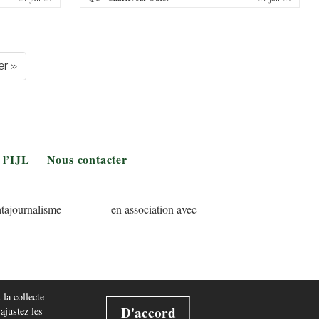
ère
er »
 l’IJL
Nous contacter
tajournalisme
en association avec
 la collecte
D'accord
 ajustez les