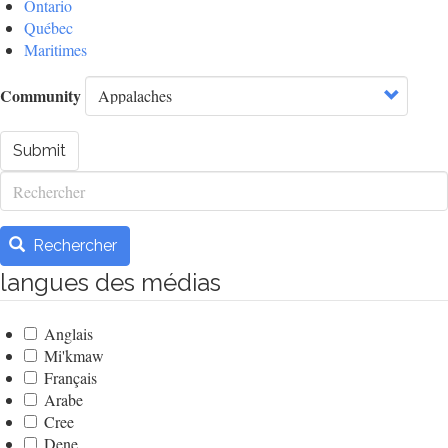
Ontario
Québec
Maritimes
Community
Submit
Rechercher
Rechercher
langues des médias
Anglais
Mi'kmaw
Français
Arabe
Cree
Dene