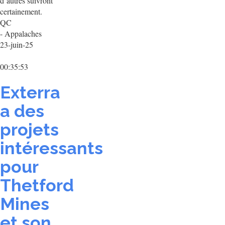
d’autres suivront
certainement.
QC
- Appalaches
23-juin-25
00:35:53
Exterra
a des
projets
intéressants
pour
Thetford
Mines
et son