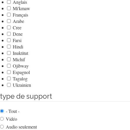
Anglais
Mi'kmaw
Français
Arabe
Cree
Dene
Farsi
Hindi
Inuktitut
Michif
Ojibway
Espagnol
Tagalog
Ukrainien
type de support
- Tout -
Vidéo
Audio seulement