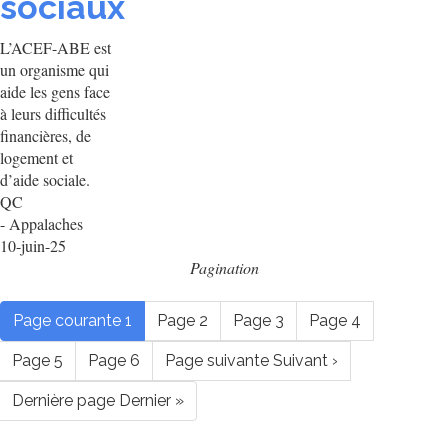
sociaux
L’ACEF-ABE est
un organisme qui
aide les gens face
à leurs difficultés
financières, de
logement et
d’aide sociale.
QC
- Appalaches
10-juin-25
Pagination
Page courante
1
Page
2
Page
3
Page
4
Page
5
Page
6
Page suivante
Suivant ›
Dernière page
Dernier »