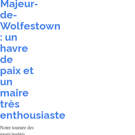
Majeur-
de-
Wolfestown
: un
havre
de
paix et
un
maire
très
enthousiaste
Notre tournée des
municipalités