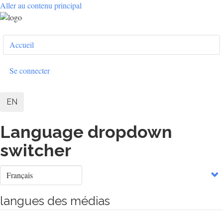
Aller au contenu principal
User
Accueil
account
menu
Se connecter
EN
Language dropdown
switcher
Select
your
language
langues des médias