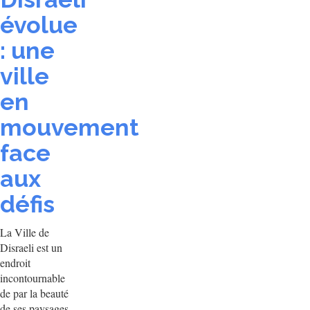
évolue
: une
ville
en
mouvement
face
aux
défis
La Ville de
Disraeli est un
endroit
incontournable
de par la beauté
de ses paysages,