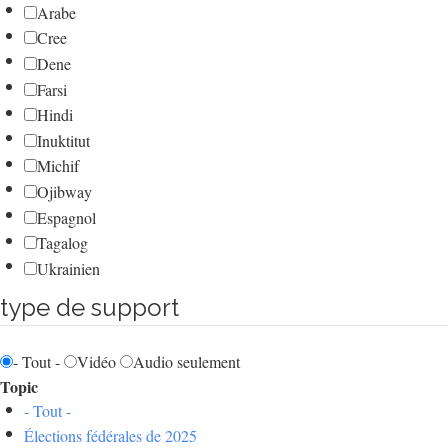
Arabe
Cree
Dene
Farsi
Hindi
Inuktitut
Michif
Ojibway
Espagnol
Tagalog
Ukrainien
type de support
- Tout -
Vidéo
Audio seulement
Topic
- Tout -
Élections fédérales de 2025