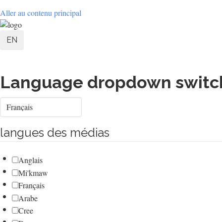
Aller au contenu principal
User
EN
account
menu
Language dropdown switc
Select
your
language
langues des médias
Anglais
Mi'kmaw
Français
Arabe
Cree