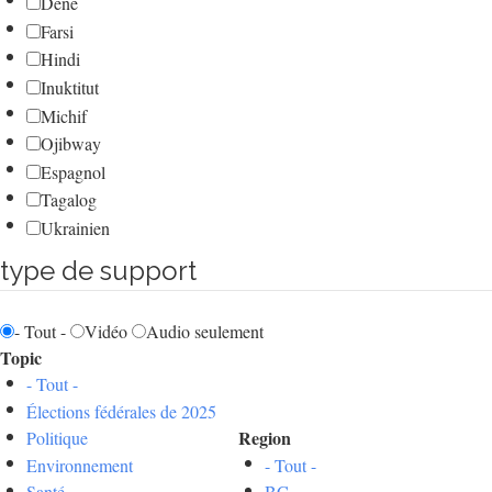
Dene
Farsi
Hindi
Inuktitut
Michif
Ojibway
Espagnol
Tagalog
Ukrainien
type de support
- Tout -
Vidéo
Audio seulement
Topic
- Tout -
Élections fédérales de 2025
Region
Politique
Environnement
- Tout -
Santé
BC