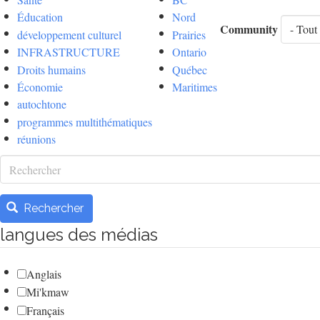
Éducation
Nord
Community
développement culturel
Prairies
INFRASTRUCTURE
Ontario
Droits humains
Québec
Économie
Maritimes
autochtone
programmes multithématiques
réunions
Rechercher
Rechercher
langues des médias
Anglais
Mi'kmaw
Français