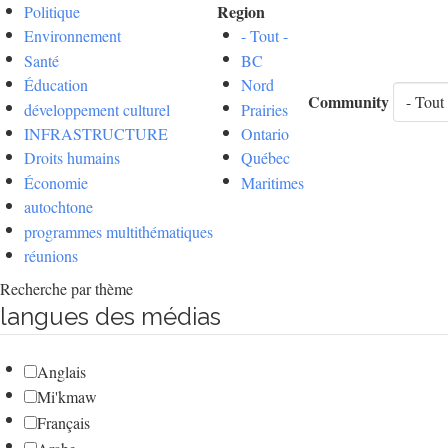
Region
Politique
Environnement
- Tout -
Santé
BC
Éducation
Nord
Community
développement culturel
Prairies
INFRASTRUCTURE
Ontario
Droits humains
Québec
Économie
Maritimes
autochtone
programmes multithématiques
réunions
Recherche par thème
langues des médias
Anglais
Mi'kmaw
Français