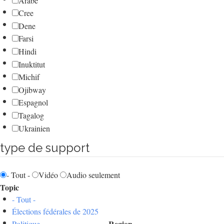
Arabe
Cree
Dene
Farsi
Hindi
Inuktitut
Michif
Ojibway
Espagnol
Tagalog
Ukrainien
type de support
- Tout -
Vidéo
Audio seulement
Topic
- Tout -
Élections fédérales de 2025
Region
Politique