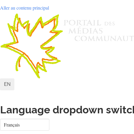
Aller au contenu principal
User
EN
account
menu
Language dropdown switc
Select
your