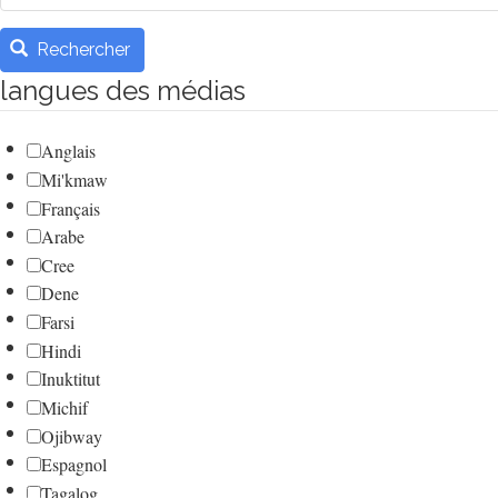
Rechercher
langues des médias
Anglais
Mi'kmaw
Français
Arabe
Cree
Dene
Farsi
Hindi
Inuktitut
Michif
Ojibway
Espagnol
Tagalog