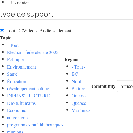
Ukrainien
type de support
- Tout -
Vidéo
Audio seulement
Topic
- Tout -
Élections fédérales de 2025
Region
Politique
Environnement
- Tout -
Santé
BC
Éducation
Nord
Community
développement culturel
Prairies
INFRASTRUCTURE
Ontario
Droits humains
Québec
Économie
Maritimes
autochtone
programmes multithématiques
réunions