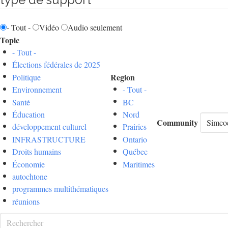
- Tout -
Vidéo
Audio seulement
Topic
- Tout -
Élections fédérales de 2025
Region
Politique
Environnement
- Tout -
Santé
BC
Éducation
Nord
Community
développement culturel
Prairies
INFRASTRUCTURE
Ontario
Droits humains
Québec
Économie
Maritimes
autochtone
programmes multithématiques
réunions
Rechercher