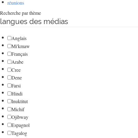
réunions
Recherche par thème
langues des médias
Anglais
Mi'kmaw
Français
Arabe
Cree
Dene
Farsi
Hindi
Inuktitut
Michif
Ojibway
Espagnol
Tagalog