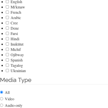
English
Mi'kmaw
French
Arabic
Cree
Dene
Farsi
Hindi
Inuktitut
Michif
Ojibway
Spanish
Tagalog
Ukrainian
Media Type
All
Video
Audio-only