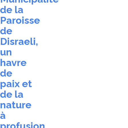
de la
Paroisse
de
Disraeli,
un
havre
de
paix et
de la
nature
à
profusion