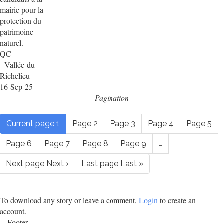
mairie pour la
protection du
patrimoine
naturel.
QC
- Vallée-du-
Richelieu
16-Sep-25
Pagination
Current page
1
Page
2
Page
3
Page
4
Page
5
Page
6
Page
7
Page
8
Page
9
…
Next page
Next ›
Last page
Last »
To download any story or leave a comment,
Login
to create an
account.
Footer