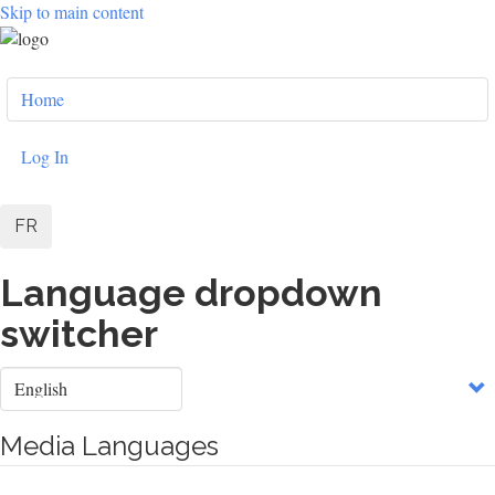
Skip to main content
User
Home
account
menu
Log In
FR
Language dropdown
switcher
Select
your
language
Media Languages