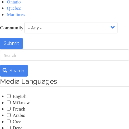
Ontario
Quebec
Maritimes
Community
Submit
Search
Search
Media Languages
English
Mi'kmaw
French
Arabic
Cree
Dene