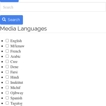
Search
Search
Media Languages
English
Mi'kmaw
French
Arabic
Cree
Dene
Farsi
Hindi
Inuktitut
Michif
Ojibway
Spanish
Tagalog