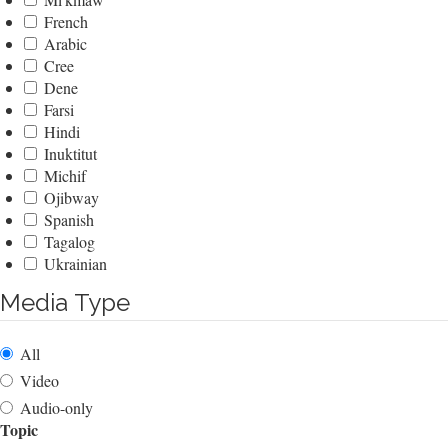
French
Arabic
Cree
Dene
Farsi
Hindi
Inuktitut
Michif
Ojibway
Spanish
Tagalog
Ukrainian
Media Type
All
Video
Audio-only
Topic