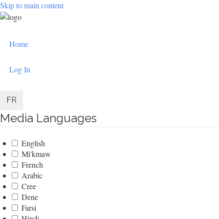
Skip to main content
User
Home
account
menu
Log In
FR
Media Languages
English
Mi'kmaw
French
Arabic
Cree
Dene
Farsi
Hindi