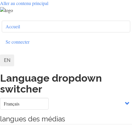
Aller au contenu principal
User
Accueil
account
menu
Se connecter
EN
Language dropdown
switcher
Select
your
language
langues des médias