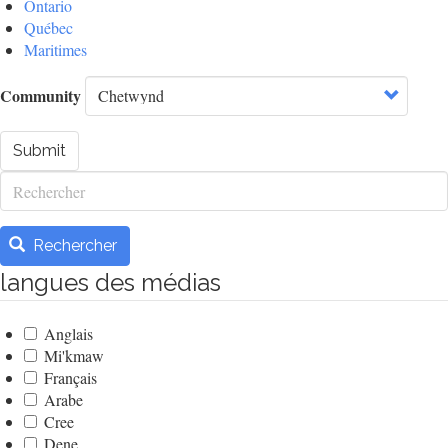
Ontario
Québec
Maritimes
Community
Submit
Rechercher
Rechercher
langues des médias
Anglais
Mi'kmaw
Français
Arabe
Cree
Dene