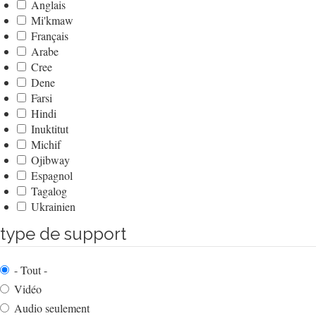
Anglais
Mi'kmaw
Français
Arabe
Cree
Dene
Farsi
Hindi
Inuktitut
Michif
Ojibway
Espagnol
Tagalog
Ukrainien
type de support
- Tout -
Vidéo
Audio seulement