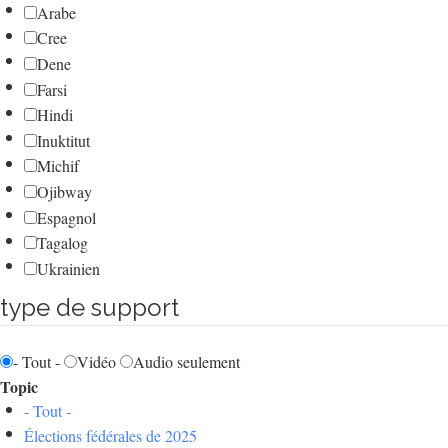
Arabe
Cree
Dene
Farsi
Hindi
Inuktitut
Michif
Ojibway
Espagnol
Tagalog
Ukrainien
type de support
- Tout -
Vidéo
Audio seulement
Topic
- Tout -
Élections fédérales de 2025