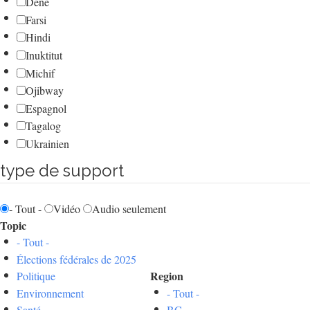
Dene
Farsi
Hindi
Inuktitut
Michif
Ojibway
Espagnol
Tagalog
Ukrainien
type de support
- Tout -
Vidéo
Audio seulement
Topic
- Tout -
Élections fédérales de 2025
Region
Politique
Environnement
- Tout -
Santé
BC