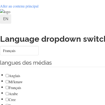
Aller au contenu principal
User
EN
account
menu
Language dropdown switc
Select
your
language
langues des médias
Anglais
Mi'kmaw
Français
Arabe
Cree