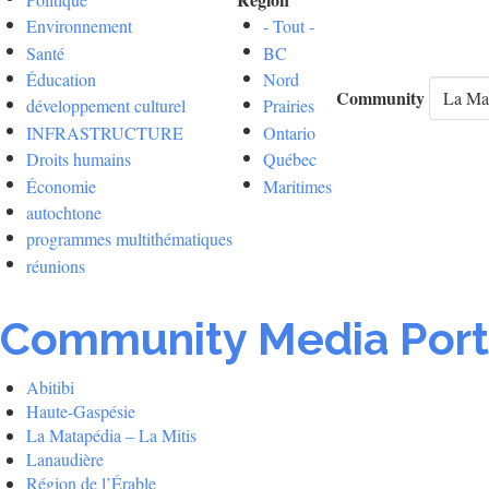
Environnement
- Tout -
Santé
BC
Éducation
Nord
Community
développement culturel
Prairies
INFRASTRUCTURE
Ontario
Droits humains
Québec
Économie
Maritimes
autochtone
programmes multithématiques
réunions
Community Media Port
Abitibi
Haute-Gaspésie
La Matapédia – La Mitis
Lanaudière
Région de l’Érable