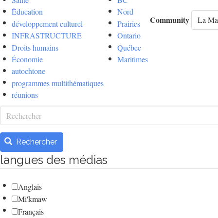
Éducation
Nord
Community
développement culturel
Prairies
INFRASTRUCTURE
Ontario
Droits humains
Québec
Économie
Maritimes
autochtone
programmes multithématiques
réunions
Rechercher
Rechercher
langues des médias
Anglais
Mi'kmaw
Français