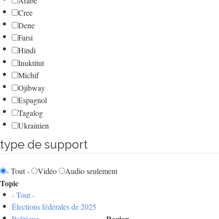
Arabe
Cree
Dene
Farsi
Hindi
Inuktitut
Michif
Ojibway
Espagnol
Tagalog
Ukrainien
type de support
- Tout -
Vidéo
Audio seulement
Topic
- Tout -
Élections fédérales de 2025
Region
Politique