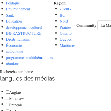
Region
Politique
Environnement
- Tout -
Santé
BC
Éducation
Nord
Community
développement culturel
Prairies
INFRASTRUCTURE
Ontario
Droits humains
Québec
Économie
Maritimes
autochtone
programmes multithématiques
réunions
Recherche par thème
langues des médias
Anglais
Mi'kmaw
Français