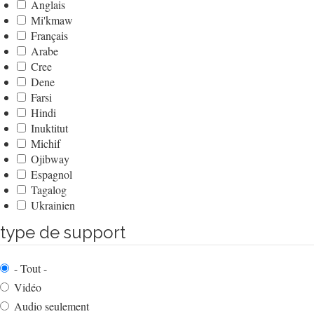
Anglais
Mi'kmaw
Français
Arabe
Cree
Dene
Farsi
Hindi
Inuktitut
Michif
Ojibway
Espagnol
Tagalog
Ukrainien
type de support
- Tout -
Vidéo
Audio seulement