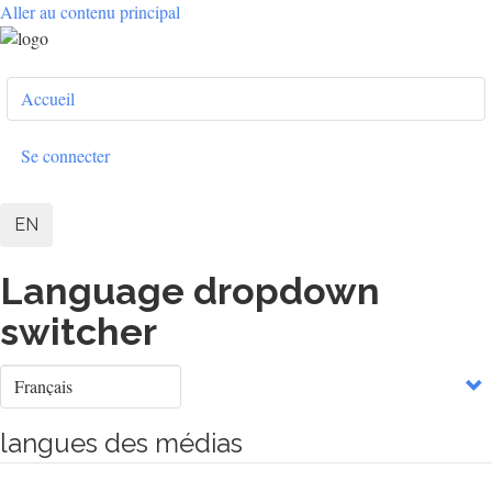
Aller au contenu principal
User
Accueil
account
menu
Se connecter
EN
Language dropdown
switcher
Select
your
language
langues des médias