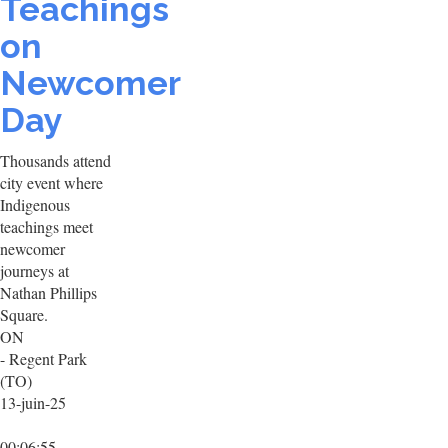
Teachings
on
Newcomer
Day
Thousands attend
city event where
Indigenous
teachings meet
newcomer
journeys at
Nathan Phillips
Square.
ON
- Regent Park
(TO)
13-juin-25
00:06:55