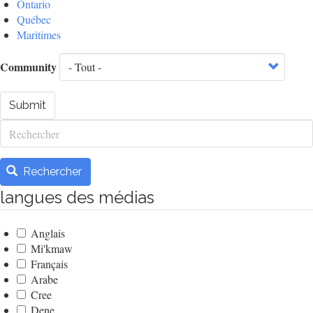
Ontario
Québec
Maritimes
Community
Submit
Rechercher
Rechercher
langues des médias
Anglais
Mi'kmaw
Français
Arabe
Cree
Dene