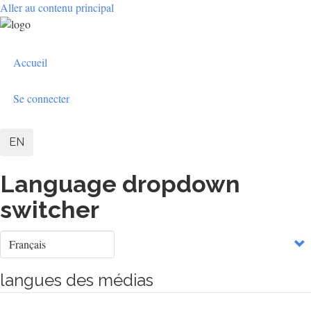
Aller au contenu principal
User
Accueil
account
menu
Se connecter
EN
Language dropdown
switcher
Select
your
language
langues des médias