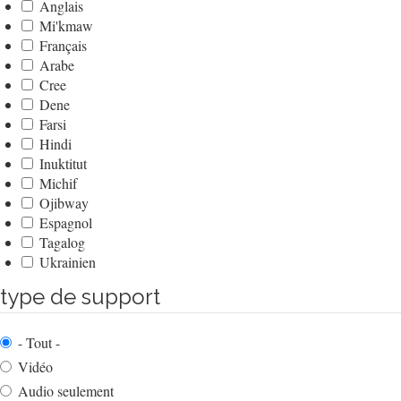
Anglais
Mi'kmaw
Français
Arabe
Cree
Dene
Farsi
Hindi
Inuktitut
Michif
Ojibway
Espagnol
Tagalog
Ukrainien
type de support
- Tout -
Vidéo
Audio seulement