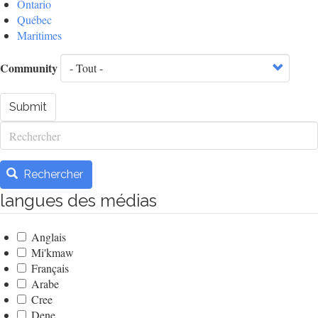
Ontario
Québec
Maritimes
Community
Submit
Rechercher
Rechercher
langues des médias
Anglais
Mi'kmaw
Français
Arabe
Cree
Dene