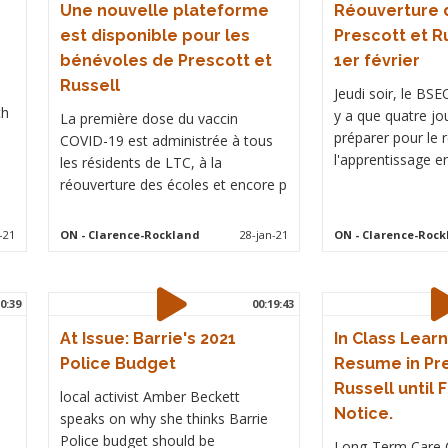
Une nouvelle plateforme
Réouverture 
est disponible pour les
Prescott et Ru
bénévoles de Prescott et
1er février
Russell
Jeudi soir, le BSE
th
y a que quatre jo
La première dose du vaccin
préparer pour le 
COVID-19 est administrée à tous
l'apprentissage en
les résidents de LTC, à la
réouverture des écoles et encore p
-21
ON
- Clarence-Rockland
28-jan-21
ON
- Clarence-Roc
0:39
00:19:43
At Issue: Barrie's 2021
In Class Learn
Police Budget
Resume in Pr
Russell until 
local activist Amber Beckett
Notice.
speaks on why she thinks Barrie
Police budget should be
Long-Term Care C