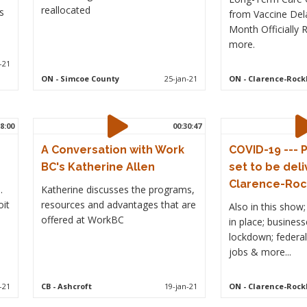
reallocated
s
from Vaccine Dela
Month Officially
more.
-21
ON
- Simcoe County
25-jan-21
ON
- Clarence-Roc
8:00
00:30:47
A Conversation with Work
COVID-19 --- P
BC's Katherine Allen
set to be deli
Clarence-Roc
.
Katherine discusses the programs,
oit
resources and advantages that are
Also in this show;
offered at WorkBC
in place; business
lockdown; federal
jobs & more...
-21
CB
- Ashcroft
19-jan-21
ON
- Clarence-Roc