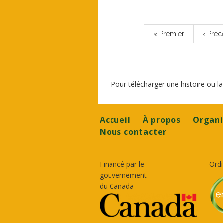
Pagination
Première
« Premier
Page
‹ Préc
page
précé
Pour télécharger une histoire ou 
Footer
Accueil
À propos
Organi
Nous contacter
Financé par le
Ordi
gouvernement
du Canada