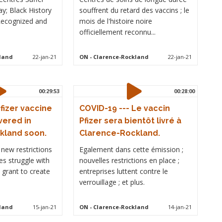
y; Black History
souffrent du retard des vaccins ; le
 Recognized and
mois de l'histoire noire
officiellement reconnu...
kland
22-jan-21
ON
- Clarence-Rockland
22-jan-21
00:29:53
00:28:00
fizer vaccine
COVID-19 --- Le vaccin
vered in
Pfizer sera bientôt livré à
kland soon.
Clarence-Rockland.
 new restrictions
Egalement dans cette émission ;
es struggle with
nouvelles restrictions en place ;
 grant to create
entreprises luttent contre le
verrouillage ; et plus.
kland
15-jan-21
ON
- Clarence-Rockland
14-jan-21