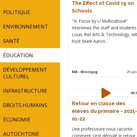
The Effect of Covid 19 on
Schools
POLITIQUE
"In Focus by U Multicultural"
ENVIRONNEMENT
interviews the staff and students
Louis Riel Arts & Technology, wi
SANTÉ
host Mark Aaron.
ÉDUCATION
DÉVELOPPEMENT
MB
- Winnipeg
29-jan
CULTUREL
INFRASTRUCTURE
00:1
Retour en classe des
DROITS HUMAINS
élèves du primaire - 2021-
ÉCONOMIE
01-22
Une professeure nous raconte
AUTOCHTONE
comment s’est déroulé le retour