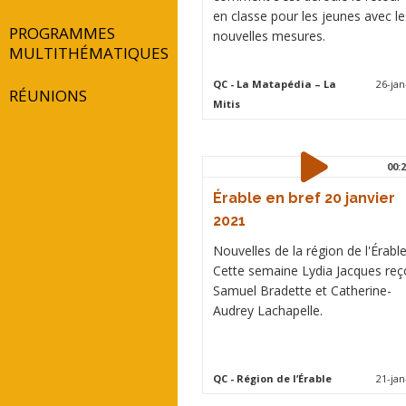
en classe pour les jeunes avec le
PROGRAMMES
nouvelles mesures.
MULTITHÉMATIQUES
QC
- La Matapédia – La
26-jan
RÉUNIONS
Mitis
00:2
Érable en bref 20 janvier
2021
Nouvelles de la région de l'Érable
Cette semaine Lydia Jacques reç
Samuel Bradette et Catherine-
Audrey Lachapelle.
QC
- Région de l’Érable
21-jan