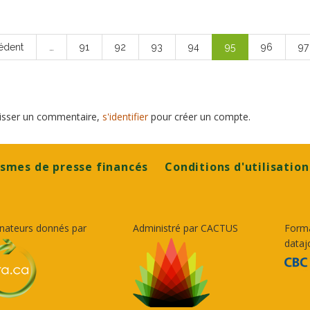
édent
…
Page
91
Page
92
Page
93
Page
94
Page
95
Page
96
Pa
97
dente
courante
laisser un commentaire,
s'identifier
pour créer un compte.
smes de presse financés
Conditions d'utilisation
nateurs donnés par
Administré par CACTUS
Form
dataj