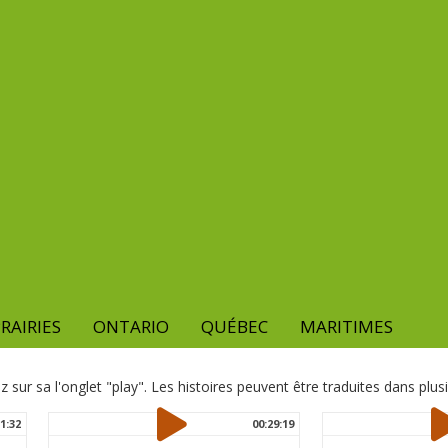
RAIRIES
ONTARIO
QUÉBEC
MARITIMES
z sur sa l'onglet "play". Les histoires peuvent être traduites dans plus
1:32
00:29:19