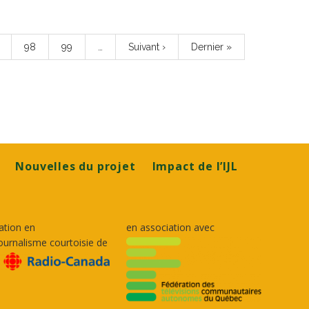
ge
Page
98
Page
99
…
Page
Suivant ›
Dernière
Dernier »
suivante
page
Nouvelles du projet
Impact de l’IJL
ation en
en association avec
ournalisme courtoisie de