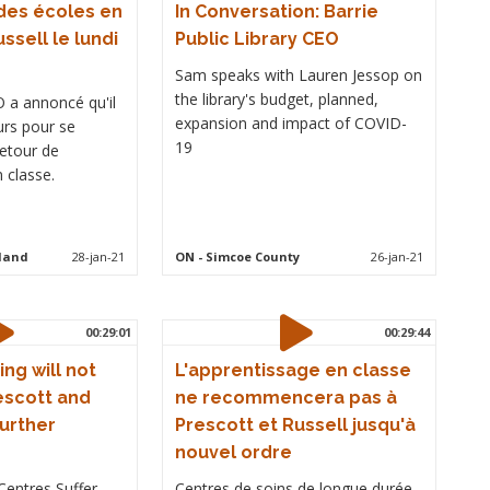
des écoles en
In Conversation: Barrie
ssell le lundi
Public Library CEO
Sam speaks with Lauren Jessop on
the library's budget, planned,
O a annoncé qu'il
expansion and impact of COVID-
urs pour se
19
retour de
 classe.
kland
28-jan-21
ON
- Simcoe County
26-jan-21
00:29:01
00:29:44
ing will not
L'apprentissage en classe
escott and
ne recommencera pas à
Further
Prescott et Russell jusqu'à
nouvel ordre
entres Suffer
Centres de soins de longue durée