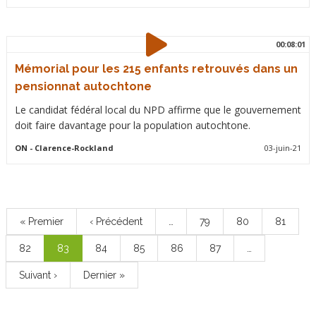
00:08:01
Mémorial pour les 215 enfants retrouvés dans un
pensionnat autochtone
Le candidat fédéral local du NPD affirme que le gouvernement
doit faire davantage pour la population autochtone.
ON
- Clarence-Rockland
03-juin-21
Pagination
Première
« Premier
Page
‹ Précédent
…
Page
79
Page
80
Page
81
page
précédente
Page
82
Page
83
Page
84
Page
85
Page
86
Page
87
…
courante
Page
Suivant ›
Dernière
Dernier »
suivante
page