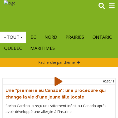
Aller
au
contenu
principal
- TOUT -
BC
NORD
PRAIRIES
ONTARIO
QUÉBEC
MARITIMES
Recherche par thème
00:30:18
Une "première au Canada' : une procédure qui
change la vie d'une jeune fille locale
Sacha Cardinal a reçu un traitement inédit au Canada après
avoir développé une allergie à l'insuline