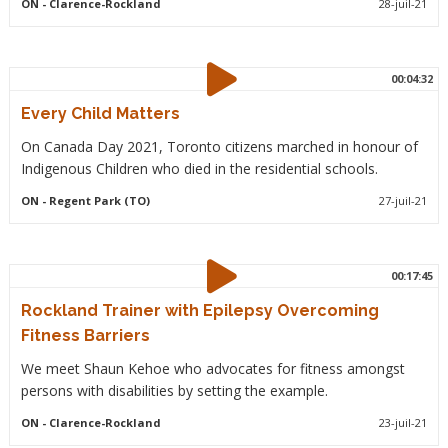
ON
- Clarence-Rockland
28-juil-21
00:04:32
Every Child Matters
On Canada Day 2021, Toronto citizens marched in honour of
Indigenous Children who died in the residential schools.
ON
- Regent Park (TO)
27-juil-21
00:17:45
Rockland Trainer with Epilepsy Overcoming
Fitness Barriers
We meet Shaun Kehoe who advocates for fitness amongst
persons with disabilities by setting the example.
ON
- Clarence-Rockland
23-juil-21