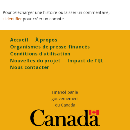
Pour télécharger une histoire ou laisser un commentaire,
s'identifier
pour créer un compte.
Footer
Accueil
À propos
Organismes de presse financés
Conditions d'utilisation
Nouvelles du projet
Impact de l’IJL
Nous contacter
Financé par le
gouvernement
du Canada