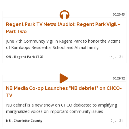
00:20:43
Regent Park TV News (Audio): Regent Park Vigil –
Part Two
June 7 th Community Vigil in Regent Park to honor the victims
of Kamloops Residential School and Afzaal family.
ON
- Regent Park (TO)
14-juil-21
00:29:12
NB Media Co-op Launches "NB debrief" on CHCO-
TV
NB debrief is a new show on CHCO dedicated to amplifying
marginalized voices on important community issues
NB
- Charlotte County
10-juil-21