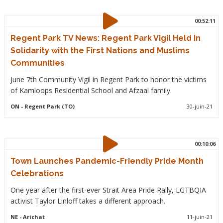
00:52:11
Regent Park TV News: Regent Park Vigil Held In
Solidarity with the First Nations and Muslims
Communities
June 7th Community Vigil in Regent Park to honor the victims
of Kamloops Residential School and Afzaal family.
ON
- Regent Park (TO)
30-juin-21
00:10:06
Town Launches Pandemic-Friendly Pride Month
Celebrations
One year after the first-ever Strait Area Pride Rally, LGTBQIA
activist Taylor Linloff takes a different approach.
NE
- Arichat
11-juin-21