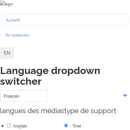
Aller
au
User
contenu
Accueil
principal
account
menu
Se connecter
EN
Language dropdown
switcher
Select
your
language
langues des médias
type de support
Anglais
- Tout -