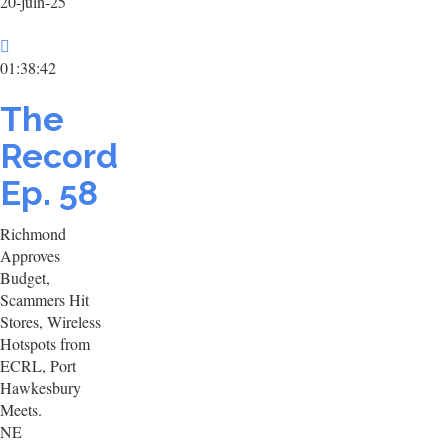
20-juin-25
01:38:42
The
Record
Ep. 58
Richmond
Approves
Budget,
Scammers Hit
Stores, Wireless
Hotspots from
ECRL, Port
Hawkesbury
Meets.
NE