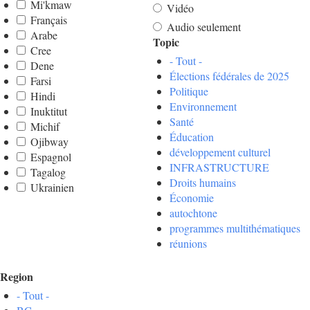
Mi'kmaw
Vidéo
Français
Audio seulement
Arabe
Topic
Cree
- Tout -
Dene
Élections fédérales de 2025
Farsi
Politique
Hindi
Environnement
Inuktitut
Santé
Michif
Éducation
Ojibway
développement culturel
Espagnol
INFRASTRUCTURE
Tagalog
Droits humains
Ukrainien
Économie
autochtone
programmes multithématiques
réunions
Region
- Tout -