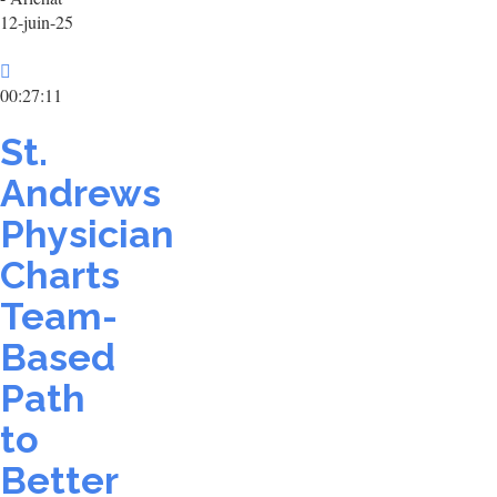
12-juin-25
00:27:11
St.
Andrews
Physician
Charts
Team-
Based
Path
to
Better