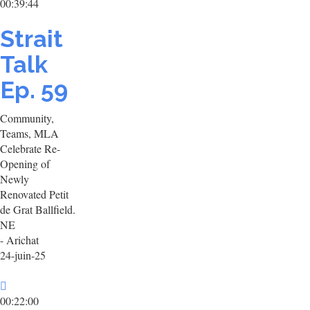
00:39:44
Strait
Talk
Ep. 59
Community,
Teams, MLA
Celebrate Re-
Opening of
Newly
Renovated Petit
de Grat Ballfield.
NE
- Arichat
24-juin-25
00:22:00