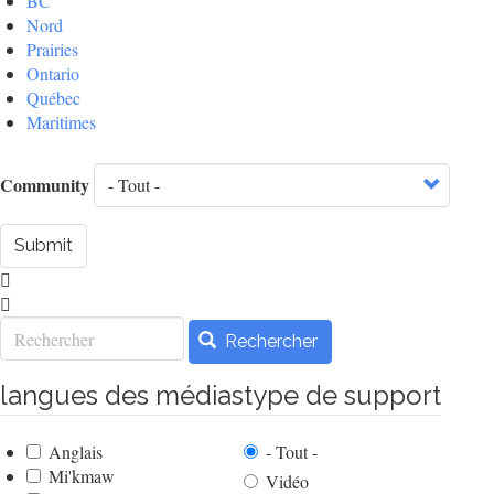
BC
Nord
Prairies
Ontario
Québec
Maritimes
Community
Submit
Rechercher
Rechercher
langues des médias
type de support
Anglais
- Tout -
Mi'kmaw
Vidéo