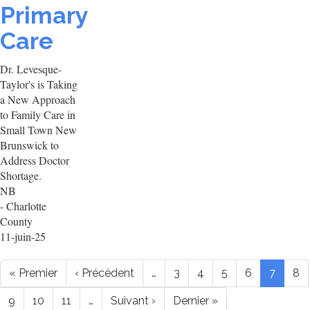
Primary
Care
Dr. Levesque-
Taylor's is Taking
a New Approach
to Family Care in
Small Town New
Brunswick to
Address Doctor
Shortage.
NB
- Charlotte
County
11-juin-25
Pagination
Première
« Premier
Page
‹ Précédent
…
Page
3
Page
4
Page
5
Page
6
Page
7
Pa
8
page
précédente
courant
Page
9
Page
10
Page
11
…
Page
Suivant ›
Dernière
Dernier »