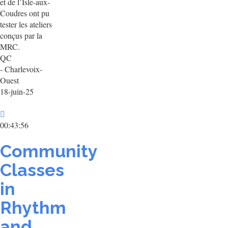
et de l’Isle-aux-
Coudres ont pu
tester les ateliers
conçus par la
MRC.
QC
- Charlevoix-
Ouest
18-juin-25
00:43:56
Community
Classes
in
Rhythm
and