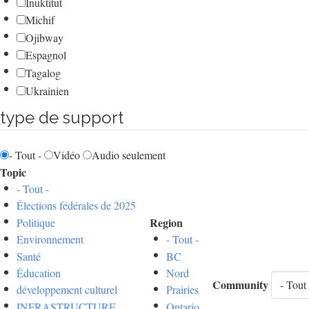
Inuktitut
Michif
Ojibway
Espagnol
Tagalog
Ukrainien
type de support
- Tout -
Vidéo
Audio seulement
Topic
- Tout -
Élections fédérales de 2025
Region
Politique
Environnement
- Tout -
Santé
BC
Éducation
Nord
Community
développement culturel
Prairies
INFRASTRUCTURE
Ontario