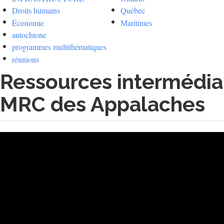
Droits humains
Québec
Économie
Maritimes
autochtone
programmes multithématiques
réunions
Ressources intermédiai
MRC des Appalaches