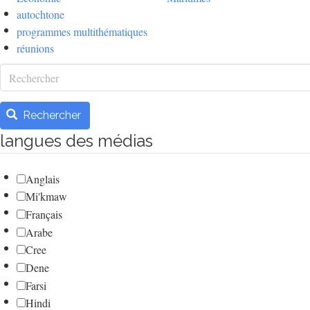
autochtone
programmes multithématiques
réunions
Rechercher
Rechercher
langues des médias
Anglais
Mi'kmaw
Français
Arabe
Cree
Dene
Farsi
Hindi