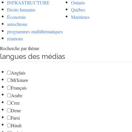
INFRASTRUCTURE
Ontario
Droits humains
Québec
Économie
Maritimes
autochtone
programmes multithématiques
réunions
Recherche par thème
langues des médias
Anglais
Mi'kmaw
Français
Arabe
Cree
Dene
Farsi
Hindi