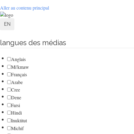
Aller au contenu principal
User
EN
account
langues des médias
menu
Anglais
Mi'kmaw
Français
Arabe
Cree
Dene
Farsi
Hindi
Inuktitut
Michif