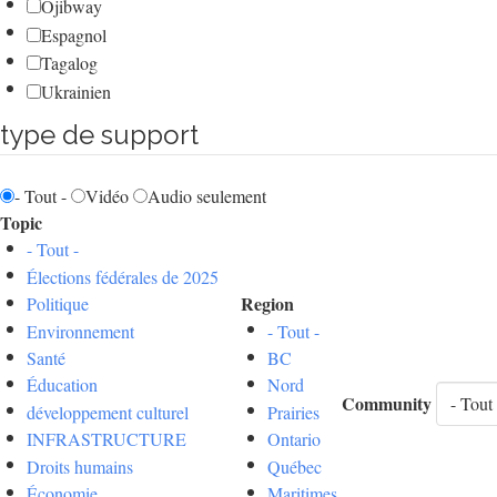
Ojibway
Espagnol
Tagalog
Ukrainien
type de support
- Tout -
Vidéo
Audio seulement
Topic
- Tout -
Élections fédérales de 2025
Region
Politique
Environnement
- Tout -
Santé
BC
Éducation
Nord
Community
développement culturel
Prairies
INFRASTRUCTURE
Ontario
Droits humains
Québec
Économie
Maritimes