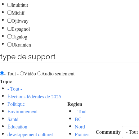
Inuktitut
Michif
Ojibway
Espagnol
Tagalog
Ukrainien
type de support
- Tout -
Vidéo
Audio seulement
Topic
- Tout -
Élections fédérales de 2025
Region
Politique
Environnement
- Tout -
Santé
BC
Éducation
Nord
Community
développement culturel
Prairies