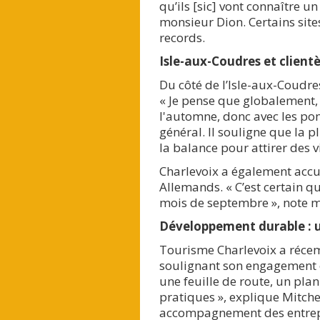
qu’ils [sic] vont connaître un
monsieur Dion. Certains sit
records.
Isle-aux-Coudres et client
Du côté de l’Isle-aux-Coudres
« Je pense que globalement, ç
l'automne, donc avec les po
général. Il souligne que la 
la balance pour attirer des v
Charlevoix a également accu
Allemands. « C’est certain q
mois de septembre », note m
Développement durable : 
Tourisme Charlevoix a récem
soulignant son engagement en
une feuille de route, un pla
pratiques », explique Mitche
accompagnement des entrepr