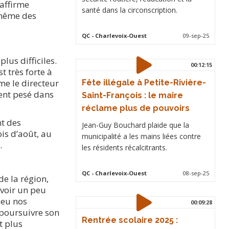
 affirme
santé dans la circonscription.
 même des
QC
- Charlevoix-Ouest
09-sep-25
lus difficiles.
00:12:15
t très forte à
me le directeur
Fête illégale à Petite-Rivière-
ment pesé dans
Saint-François : le maire
réclame plus de pouvoirs
nt des
Jean-Guy Bouchard plaide que la
is d’août, au
municipalité a les mains liées contre
.
les résidents récalcitrants.
QC
- Charlevoix-Ouest
08-sep-25
e la région,
avoir un peu
peu nos
00:09:28
 poursuivre son
Rentrée scolaire 2025 :
t plus