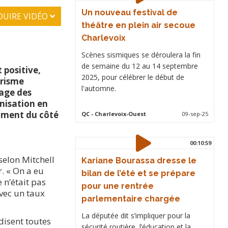
Un nouveau festival de
DUIRE VIDÉO
théâtre en plein air secoue
Charlevoix
Scènes sismiques se déroulera la fin
de semaine du 12 au 14 septembre
 positive,
2025, pour célébrer le début de
urisme
l'automne.
dage des
anisation en
mment du côté
QC
- Charlevoix-Ouest
09-sep-25
00:10:59
selon Mitchell
Kariane Bourassa dresse le
. « On a eu
bilan de l’été et se prépare
 n’était pas
pour une rentrée
avec un taux
parlementaire chargée
La députée dit s’impliquer pour la
disent toutes
sécurité routière, l’éducation et la