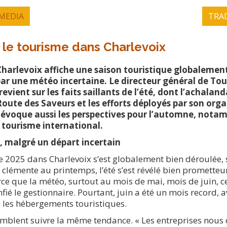
MEDIA
TRA
 le tourisme dans Charlevoix
 Charlevoix affiche une saison touristique globalement
r une météo incertaine. Le directeur général de To
revient sur les faits saillants de l’été, dont l’achalan
 Route des Saveurs et les efforts déployés par son org
 évoque aussi les perspectives pour l’automne, nota
u tourisme international.
e, malgré un départ incertain
le 2025 dans Charlevoix s’est globalement bien déroulée, 
lémente au printemps, l’été s’est révélé bien prometteur
rce que la météo, surtout au mois de mai, mois de juin, ce
fié le gestionnaire. Pourtant, juin a été un mois record, 
 les hébergements touristiques.
semblent suivre la même tendance. « Les entreprises nous 