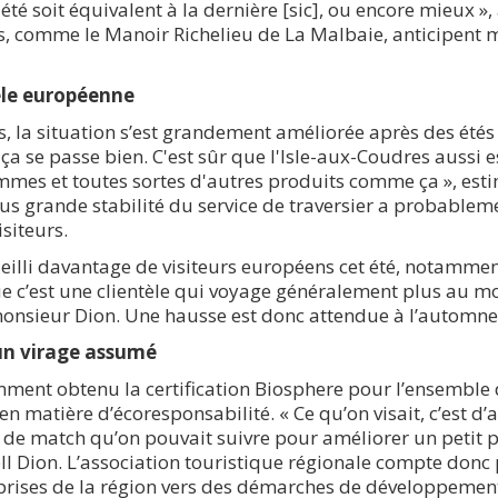
 été soit équivalent à la dernière [sic], ou encore mieux »,
es, comme le Manoir Richelieu de La Malbaie, anticipent
èle européenne
, la situation s’est grandement améliorée après des étés p
a se passe bien. C'est sûr que l'Isle-aux-Coudres aussi es
mmes et toutes sortes d'autres produits comme ça », esti
plus grande stabilité du service de traversier a probable
isiteurs.
eilli davantage de visiteurs européens cet été, notamme
ue c’est une clientèle qui voyage généralement plus au mo
onsieur Dion. Une hausse est donc attendue à l’automne
un virage assumé
ment obtenu la certification Biosphere pour l’ensemble d
 matière d’écoresponsabilité. « Ce qu’on visait, c’est d’
n de match qu’on pouvait suivre pour améliorer un petit 
ll Dion. L’association touristique régionale compte donc
ises de la région vers des démarches de développemen