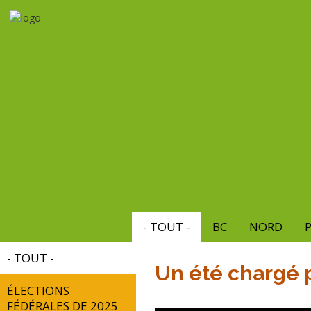
Aller
au
contenu
principal
- TOUT -
BC
NORD
P
- TOUT -
Un été chargé 
ÉLECTIONS
FÉDÉRALES DE 2025