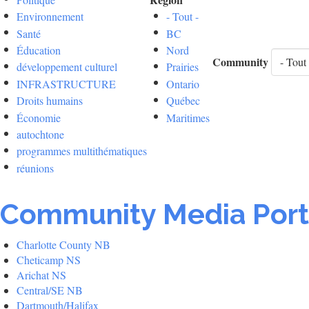
Environnement
- Tout -
Santé
BC
Éducation
Nord
Community
développement culturel
Prairies
INFRASTRUCTURE
Ontario
Droits humains
Québec
Économie
Maritimes
autochtone
programmes multithématiques
réunions
Community Media Port
Charlotte County NB
Cheticamp NS
Arichat NS
Central/SE NB
Dartmouth/Halifax