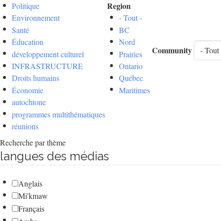
Region
Politique
Environnement
- Tout -
Santé
BC
Éducation
Nord
Community
développement culturel
Prairies
INFRASTRUCTURE
Ontario
Droits humains
Québec
Économie
Maritimes
autochtone
programmes multithématiques
réunions
Recherche par thème
langues des médias
Anglais
Mi'kmaw
Français