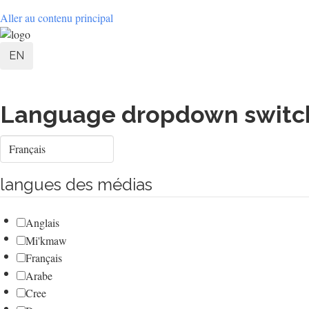
Aller au contenu principal
User
EN
account
menu
Language dropdown switc
Select
your
language
langues des médias
Anglais
Mi'kmaw
Français
Arabe
Cree