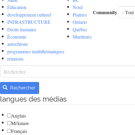
Éducation
Nord
Community
développement culturel
Prairies
INFRASTRUCTURE
Ontario
Droits humains
Québec
Économie
Maritimes
autochtone
programmes multithématiques
réunions
Rechercher
Rechercher
langues des médias
Anglais
Mi'kmaw
Français