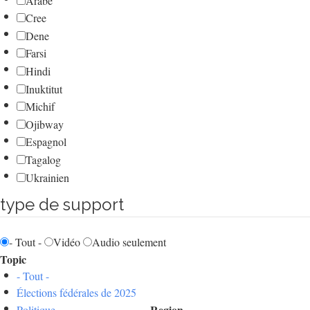
Arabe
Cree
Dene
Farsi
Hindi
Inuktitut
Michif
Ojibway
Espagnol
Tagalog
Ukrainien
type de support
- Tout -
Vidéo
Audio seulement
Topic
- Tout -
Élections fédérales de 2025
Region
Politique