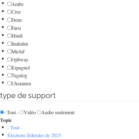
Arabe
Cree
Dene
Farsi
Hindi
Inuktitut
Michif
Ojibway
Espagnol
Tagalog
Ukrainien
type de support
- Tout -
Vidéo
Audio seulement
Topic
- Tout -
Élections fédérales de 2025