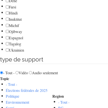
Dene
Farsi
Hindi
Inuktitut
Michif
Ojibway
Espagnol
Tagalog
Ukrainien
type de support
- Tout -
Vidéo
Audio seulement
Topic
- Tout -
Élections fédérales de 2025
Region
Politique
Environnement
- Tout -
Santé
BC