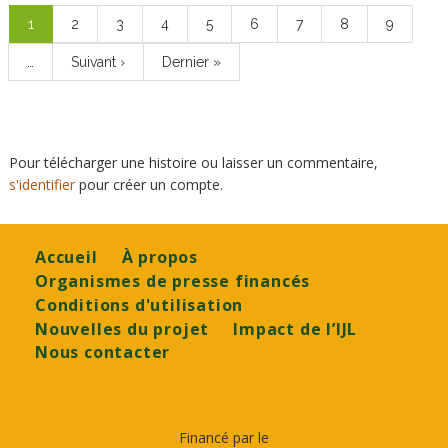
Page
1
Page
2
Page
3
Page
4
Page
5
Page
6
Page
7
Page
8
Page
9
courante
…
Page
Suivant ›
Dernière
Dernier »
suivante
page
Pour télécharger une histoire ou laisser un commentaire,
s'identifier
pour créer un compte.
Footer
Accueil
À propos
Organismes de presse financés
Conditions d'utilisation
Nouvelles du projet
Impact de l’IJL
Nous contacter
Financé par le