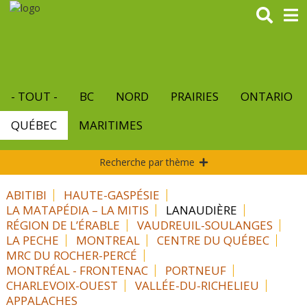
Aller
au
contenu
principal
- TOUT -
BC
NORD
PRAIRIES
ONTARIO
QUÉBEC
MARITIMES
Recherche par thème
ABITIBI
HAUTE-GASPÉSIE
LA MATAPÉDIA – LA MITIS
LANAUDIÈRE
RÉGION DE L’ÉRABLE
VAUDREUIL-SOULANGES
LA PECHE
MONTREAL
CENTRE DU QUÉBEC
MRC DU ROCHER-PERCÉ
MONTRÉAL - FRONTENAC
PORTNEUF
CHARLEVOIX-OUEST
VALLÉE-DU-RICHELIEU
APPALACHES