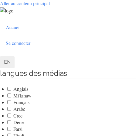
Aller au contenu principal
User
Accueil
account
menu
Se connecter
EN
langues des médias
Anglais
Mi'kmaw
Français
Arabe
Cree
Dene
Farsi
Hindi