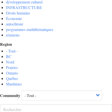
développement culturel
INFRASTRUCTURE
Droits humains
Économie
autochtone
programmes multithématiques
réunions
Region
- Tout -
BC
Nord
Prairies
Ontario
Québec
Maritimes
Community
Rechercher