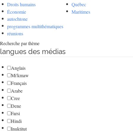
Droits humains
Québec
Économie
Maritimes
autochtone
programmes multithématiques
réunions
Recherche par thème
langues des médias
Anglais
Mi'kmaw
Français
Arabe
Cree
Dene
Farsi
Hindi
Inuktitut