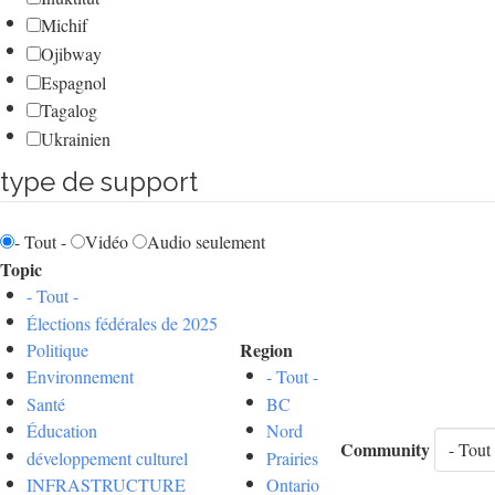
Michif
Ojibway
Espagnol
Tagalog
Ukrainien
type de support
- Tout -
Vidéo
Audio seulement
Topic
- Tout -
Élections fédérales de 2025
Region
Politique
Environnement
- Tout -
Santé
BC
Éducation
Nord
Community
développement culturel
Prairies
INFRASTRUCTURE
Ontario