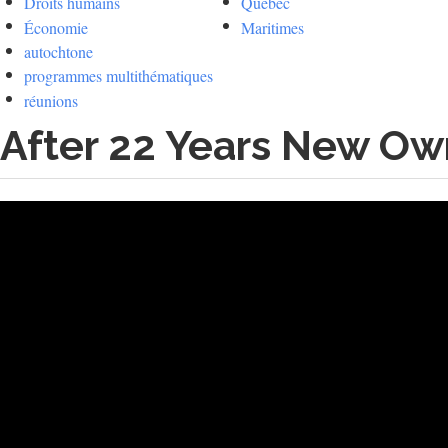
Droits humains
Québec
Économie
Maritimes
autochtone
programmes multithématiques
réunions
After 22 Years New Ow