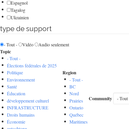
Espagnol
Tagalog
Ukrainien
type de support
- Tout -
Vidéo
Audio seulement
Topic
- Tout -
Élections fédérales de 2025
Region
Politique
Environnement
- Tout -
Santé
BC
Éducation
Nord
Community
développement culturel
Prairies
INFRASTRUCTURE
Ontario
Droits humains
Québec
Économie
Maritimes
autochtone