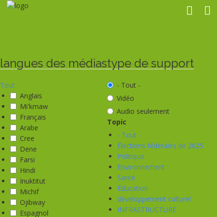
Aller
au
contenu
principal
langues des médias
type de support
Tout
- Tout -
Anglais
Vidéo
Mi'kmaw
Audio seulement
Français
Topic
Arabe
- Tout -
Cree
Élections fédérales de 2025
Dene
Politique
Farsi
Environnement
Hindi
Santé
Inuktitut
Éducation
Michif
développement culturel
Ojibway
INFRASTRUCTURE
Espagnol