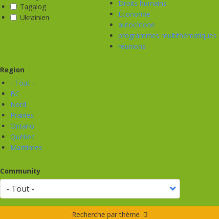
Droits humains
Tagalog
Économie
Ukrainien
autochtone
programmes multithématiques
réunions
Region
- Tout -
BC
Nord
Prairies
Ontario
Québec
Maritimes
Community
Recherche par thème