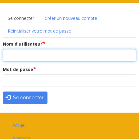
Se connecter
(onglet
Créer un nouveau compte
Onglets
actif)
Réinitialiser votre mot de passe
principaux
Nom d'utilisateur
Mot de passe
Se connecter
Footer
Accueil
À propos