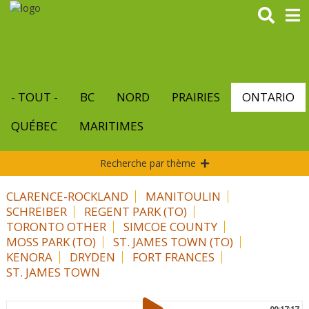
Aller
au
contenu
principal
- TOUT -
BC
NORD
PRAIRIES
ONTARIO
QUÉBEC
MARITIMES
Recherche par thème
CLARENCE-ROCKLAND
MANITOULIN
SCHREIBER
REGENT PARK (TO)
TORONTO OTHER
SIMCOE COUNTY
MOSS PARK (TO)
ST. JAMES TOWN (TO)
KENORA
DRYDEN
FORT FRANCES
ST. JAMES TOWN
00:17:17