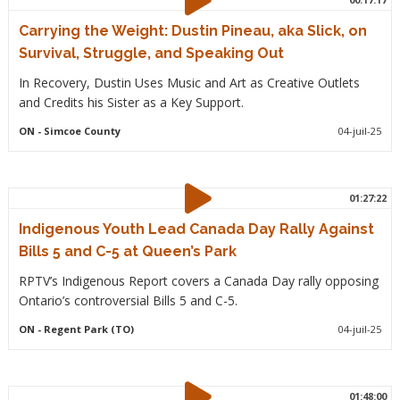
Carrying the Weight: Dustin Pineau, aka Slick, on
Survival, Struggle, and Speaking Out
In Recovery, Dustin Uses Music and Art as Creative Outlets
and Credits his Sister as a Key Support.
ON
- Simcoe County
04-juil-25
01:27:22
Indigenous Youth Lead Canada Day Rally Against
Bills 5 and C-5 at Queen’s Park
RPTV’s Indigenous Report covers a Canada Day rally opposing
Ontario’s controversial Bills 5 and C-5.
ON
- Regent Park (TO)
04-juil-25
01:48:00