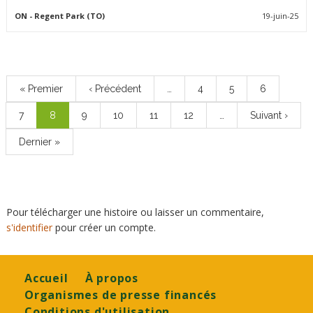
ON
- Regent Park (TO)
19-juin-25
Pagination
Première
« Premier
Page
‹ Précédent
…
Page
4
Page
5
Page
6
page
précédente
Page
7
Page
8
Page
9
Page
10
Page
11
Page
12
…
Page
Suivant ›
courante
suivante
Dernière
Dernier »
page
Pour télécharger une histoire ou laisser un commentaire,
s'identifier
pour créer un compte.
Footer
Accueil
À propos
Organismes de presse financés
Conditions d'utilisation