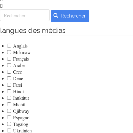
Rechercher
Rechercher
langues des médias
Anglais
Mi'kmaw
Français
Arabe
Cree
Dene
Farsi
Hindi
Inuktitut
Michif
Ojibway
Espagnol
Tagalog
Ukrainien