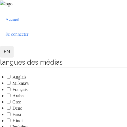
Aller
au
User
contenu
Accueil
principal
account
menu
Se connecter
EN
langues des médias
Anglais
Mi'kmaw
Français
Arabe
Cree
Dene
Farsi
Hindi
Inuktitut